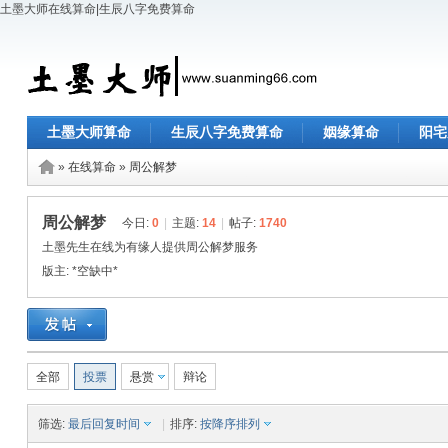
土墨大师在线算命|生辰八字免费算命
土墨大师算命
生辰八字免费算命
姻缘算命
阳宅
»
在线算命
»
周公解梦
周公解梦
今日:
0
|
主题:
14
|
帖子:
1740
土墨先生在线为有缘人提供周公解梦服务
版主:
*空缺中*
全部
投票
悬赏
辩论
筛选:
最后回复时间
|
排序:
按降序排列