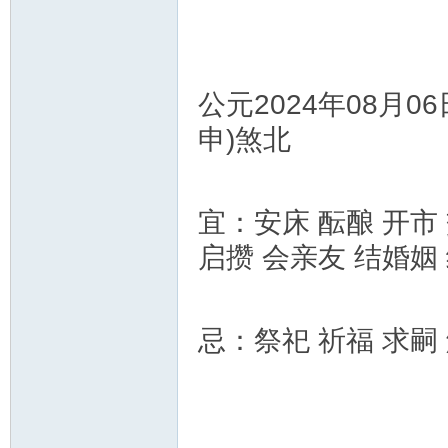
公元2024年08月0
申)煞北
宜：安床 酝酿 开市 
启攒 会亲友 结婚姻
忌：祭祀 祈福 求嗣