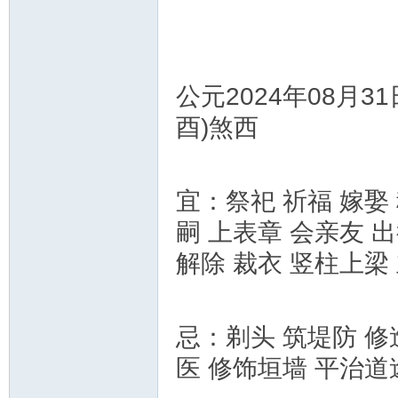
公元2024年08月3
酉)煞西
宜：祭祀 祈福 嫁娶 
嗣 上表章 会亲友 
解除 裁衣 竖柱上梁
忌：剃头 筑堤防 修
医 修饰垣墙 平治道