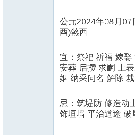
公元2024年08月0
酉)煞西
宜：祭祀 祈福 嫁娶 
安葬 启攒 求嗣 上
姻 纳采问名 解除 
忌：筑堤防 修造动土
饰垣墙 平治道途 破