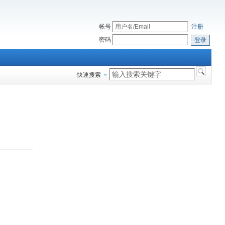
帐号
注册
密码
登录
快速搜索