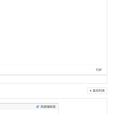
TOP
返回列表
高级编辑器