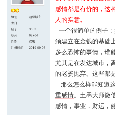
感情都是有价的，这
组别
超级版主
人的实意。
生日
一个很简单的例子：
帖子
3633
积分
62764
须建立在金钱的基础
性别
保密
注册时间
2019-09-08
多么恐怖的事情，谁
尤其是在发达城市，
的老婆抛弃。这些都
那么怎么样能知道这
重感情
。土墨大师微信
感情，事业，财运，