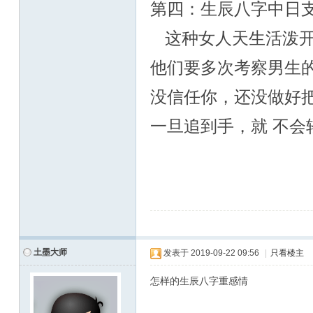
第四：生辰八字中日
这种女人天生活泼开
他们要多次考察男生
没信任你，还没做好
一旦追到手，就 不会
土墨大师
发表于
2019-09-22 09:56
|
只看楼主
怎样的生辰八字重感情