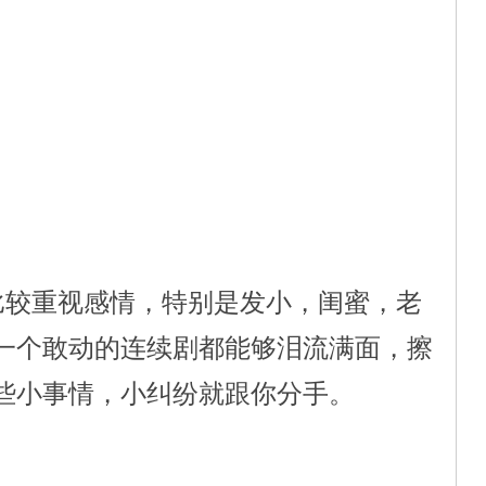
较重视感情，特别是发小，闺蜜，老
一个敢动的连续剧都能够泪流满面，擦
些小事情，小纠纷就跟你分手。