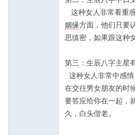
这种女人非常看重感
姻缘
方面，他们只要
思缜密，如果跟这种
第三：生辰八字主星
这种女人非常中感情
在交往男女朋友的时
要答应给你在一起，
久，白头偕老。