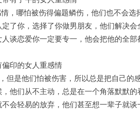
情，哪怕被伤得偏题鳞伤，他们也不会选
认定了你，选择了你做男朋友，他们解决会
女人谈恋爱你一定要专一，他会把他的全部
有偏印的女人重感情
，但是他们怕被伤害，所以总是把自己的感
候，他们从不主动，总是在一个角落默默的
就不会轻易的放弃，他们甚至想一辈子就谈