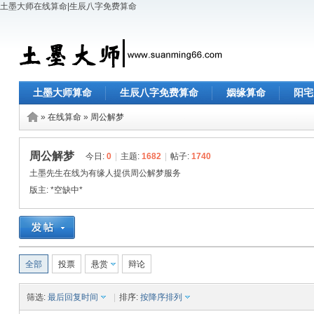
土墨大师在线算命|生辰八字免费算命
土墨大师算命
生辰八字免费算命
姻缘算命
阳宅
»
在线算命
»
周公解梦
周公解梦
今日:
0
|
主题:
1682
|
帖子:
1740
土墨先生在线为有缘人提供周公解梦服务
版主:
*空缺中*
全部
投票
悬赏
辩论
筛选:
最后回复时间
|
排序:
按降序排列