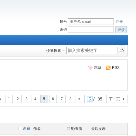
帐号
注册
密码
登录
快速搜索
精华
RSS
/ 85
«
1
2
3
4
5
6
7
8
»
下一页
新窗
作者
回复/查看
最后发表